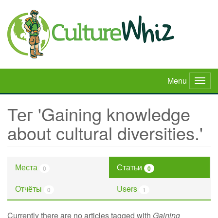
Skip
to
main
content
Menu
Togg
navig
Тег 'Gaining knowledge
about cultural diversities.'
Места
Статьи
0
0
Отчёты
Users
0
1
Currently there are no articles tagged with
Gaining