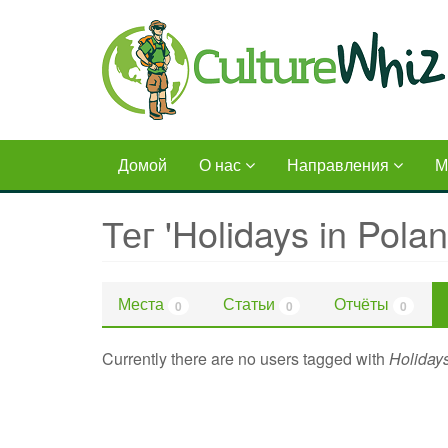
Skip
to
main
content
Домой
О нас
Направления
М
Тег 'Holidays in Polan
Места
Статьи
Отчёты
0
0
0
Currently there are no users tagged with
Holiday