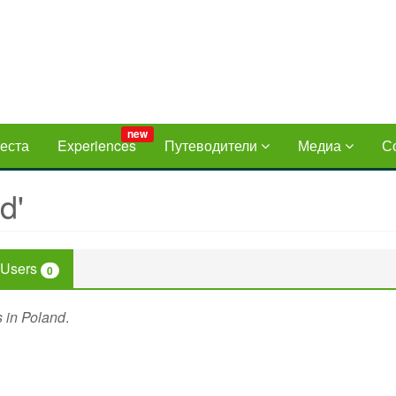
new
еста
Experiences
Путеводители
Медиа
С
d'
Users
0
s in Poland
.