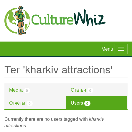
Skip
to
main
content
Menu
Togg
navig
Тег 'kharkiv attractions'
Места
Статьи
0
0
Отчёты
Users
0
0
Currently there are no users tagged with
kharkiv
attractions
.