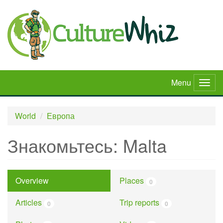
Skip
to
main
content
Menu
Togg
navig
World
Европа
Знакомьтесь: Malta
Overview
Places
0
Articles
Trip reports
0
0