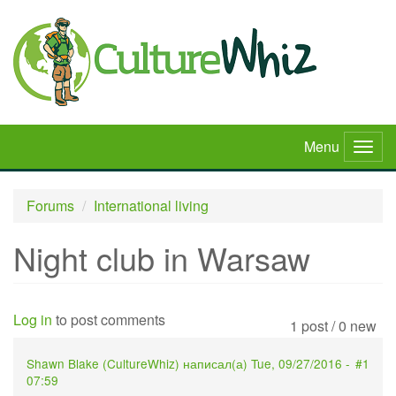
Skip
to
main
content
Menu
Togg
navig
Forums
International living
Night club in Warsaw
Log in
to post comments
1 post / 0 new
Shawn Blake (
CultureWhiz
) написал(а)
Tue, 09/27/2016 -
#1
07:59