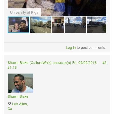
University of Riga
Ri
Log in
to post comments
Shawn Blake (
CultureWhiz
) написал(а) Fri, 09/09/2016 -
#2
21:18
Shawn Blake
Los Altos,
Ca