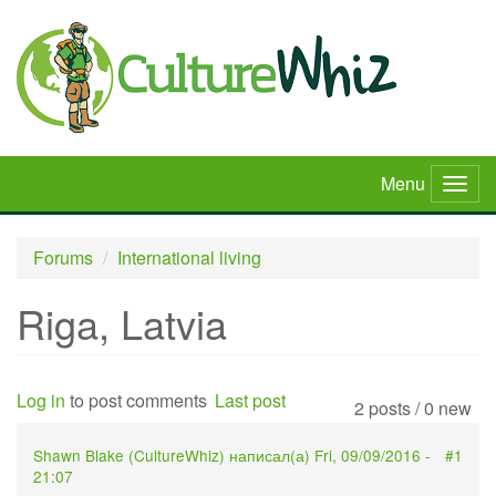
Skip
to
main
content
Menu
Togg
navig
Forums
International living
Riga, Latvia
Log in
to post comments
Last post
2 posts / 0 new
Shawn Blake (
CultureWhiz
) написал(а)
Fri, 09/09/2016 -
#1
21:07