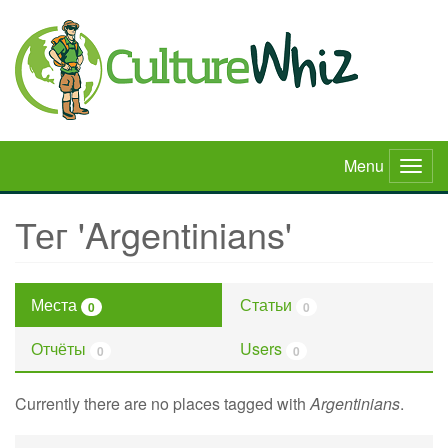
Skip
to
main
content
Menu
Togg
navig
Тег 'Argentinians'
Места
Статьи
0
0
Отчёты
Users
0
0
Currently there are no places tagged with
Argentinians
.