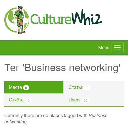
Skip
to
main
content
Menu
Togg
navig
Тег 'Business networking'
Места
Статьи
0
0
Отчёты
Users
0
25
Currently there are no places tagged with
Business
networking
.