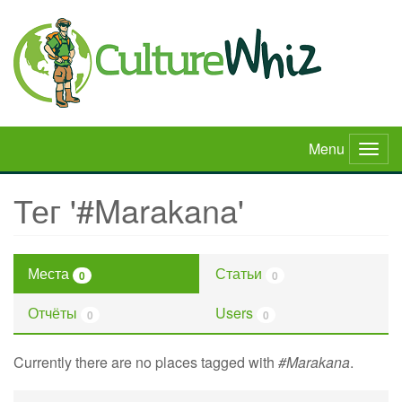
Skip
to
main
content
Menu
Togg
navig
Тег '#Marakana'
Места
Статьи
0
0
Отчёты
Users
0
0
Currently there are no places tagged with
#Marakana
.