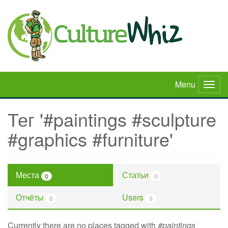
Skip
to
main
content
Menu
Togg
navig
Тег '#paintings #sculpture
#graphics #furniture'
Места
Статьи
0
0
Отчёты
Users
0
0
Currently there are no places tagged with
#paintings