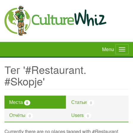
Skip
to
main
content
Menu
Togg
navig
Тег '#Restaurant.
#Skopje'
Места
Статьи
0
0
Отчёты
Users
0
0
Currently there are no places tagged with
#Restaurant.