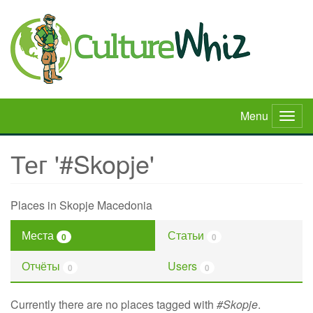
Skip
to
main
content
Menu
Togg
navig
Тег '#Skopje'
Places in Skopje Macedonia
Места
Статьи
0
0
Отчёты
Users
0
0
Currently there are no places tagged with
#Skopje
.