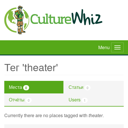
Skip
to
main
content
Menu
Togg
navig
Тег 'theater'
Места
Статьи
0
0
Отчёты
Users
0
1
Currently there are no places tagged with
theater
.