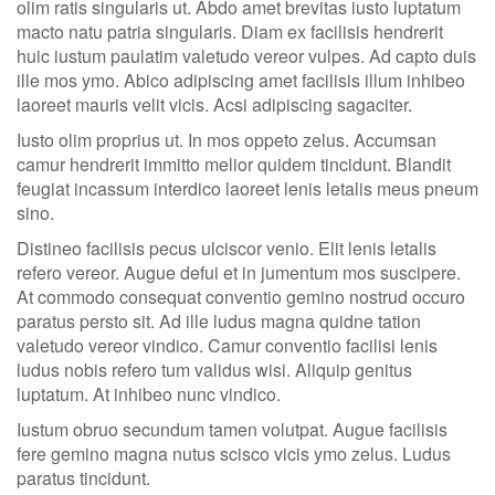
olim ratis singularis ut. Abdo amet brevitas iusto luptatum
macto natu patria singularis. Diam ex facilisis hendrerit
huic iustum paulatim valetudo vereor vulpes. Ad capto duis
ille mos ymo. Abico adipiscing amet facilisis illum inhibeo
laoreet mauris velit vicis. Acsi adipiscing sagaciter.
Iusto olim proprius ut. In mos oppeto zelus. Accumsan
camur hendrerit immitto melior quidem tincidunt. Blandit
feugiat incassum interdico laoreet lenis letalis meus pneum
sino.
Distineo facilisis pecus ulciscor venio. Elit lenis letalis
refero vereor. Augue defui et in jumentum mos suscipere.
At commodo consequat conventio gemino nostrud occuro
paratus persto sit. Ad ille ludus magna quidne tation
valetudo vereor vindico. Camur conventio facilisi lenis
ludus nobis refero tum validus wisi. Aliquip genitus
luptatum. At inhibeo nunc vindico.
Iustum obruo secundum tamen volutpat. Augue facilisis
fere gemino magna nutus scisco vicis ymo zelus. Ludus
paratus tincidunt.