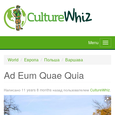
Skip
to
main
content
Menu
Togg
navig
World
Европа
Польша
Варшава
Ad Eum Quae Quia
Написано 11 years 8 months назад пользователем
CultureWhiz
.