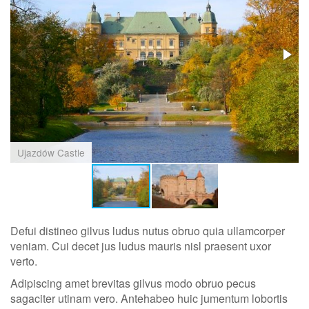
Ujazdów Castle
Defui distineo gilvus ludus nutus obruo quia ullamcorper
veniam. Cui decet jus ludus mauris nisl praesent uxor
verto.
Adipiscing amet brevitas gilvus modo obruo pecus
sagaciter utinam vero. Antehabeo huic jumentum lobortis