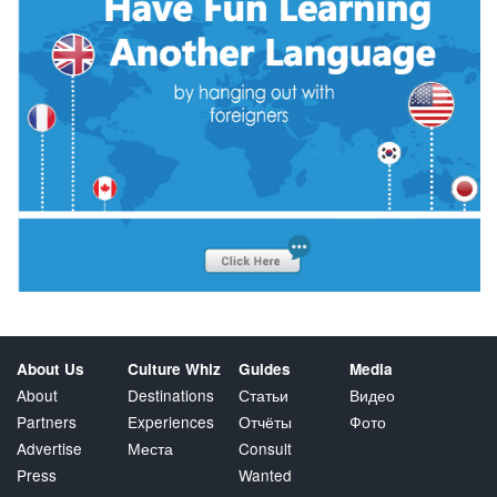
About Us
Culture Whiz
Guides
Media
About
Destinations
Статьи
Видео
Partners
Experiences
Отчёты
Фото
Advertise
Места
Consult
Press
Wanted