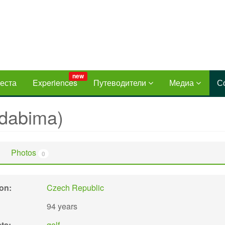
new
еста
Experiences
Путеводители
Медиа
С
dabima)
Photos
0
ion:
Czech Republic
94 years
sts:
golf