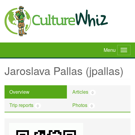
Skip
to
main
content
Menu
Togg
navig
Jaroslava Pallas (jpallas)
Overview
Articles
0
Trip reports
Photos
0
0