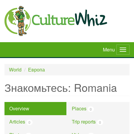
Skip
to
main
content
Menu
Togg
navig
World
Европа
Знакомьтесь: Romania
Overview
Places
0
Articles
Trip reports
0
0