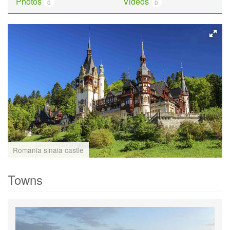
Photos
Videos
0
0
Romania sinaia castle
Towns