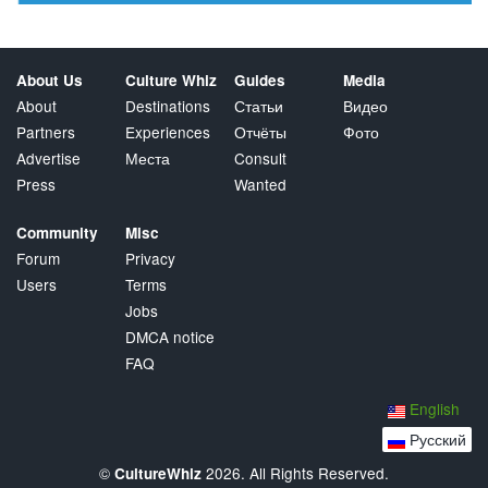
About Us
Culture Whiz
Guides
Media
About
Destinations
Статьи
Видео
Partners
Experiences
Отчёты
Фото
Advertise
Места
Consult
Press
Wanted
Community
Misc
Forum
Privacy
Users
Terms
Jobs
DMCA notice
FAQ
English
Русский
©
2026. All Rights Reserved.
CultureWhiz