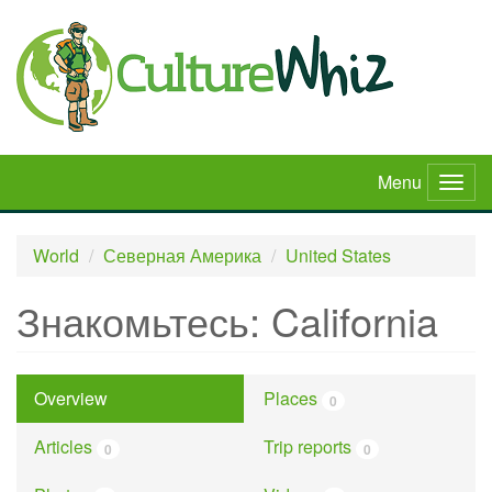
Skip
to
main
content
Menu
Togg
navig
World
Северная Америка
United States
Знакомьтесь: California
Overview
Places
0
Articles
Trip reports
0
0