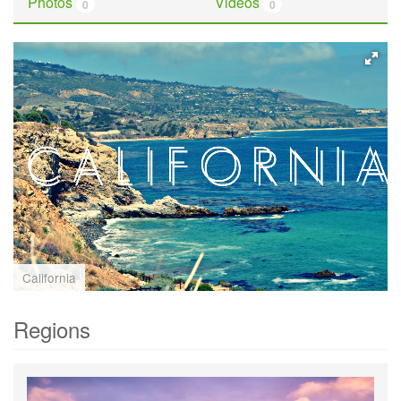
Photos
Videos
0
0
California
Regions